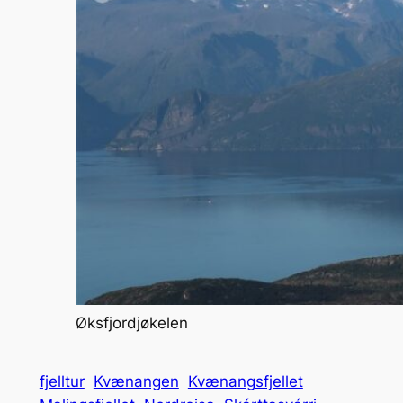
Øksfjordjøkelen
fjelltur
Kvænangen
Kvænangsfjellet