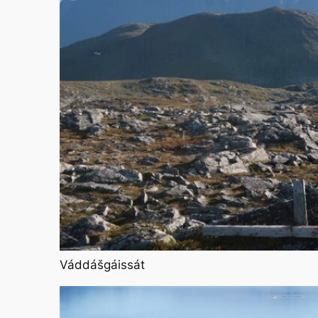
Váddášgáissát