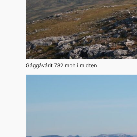
Gággávárit 782 moh i midten