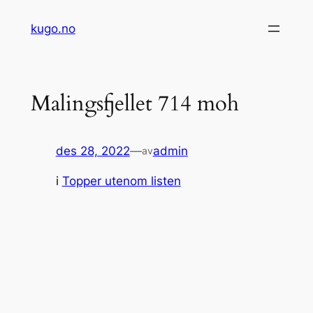
Hopp
kugo.no
til
innhold
Malingsfjellet 714 moh
des 28, 2022
—
admin
av
i
Topper utenom listen