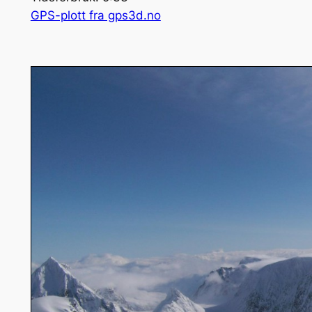
GPS-plott fra gps3d.no