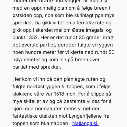
rundet den bratte nordveggen til Imagaisi
med en opprinnelig plan om å følge breen i
østsiden opp, noe som ble skrinlagt pga mye
sprekker. Da gikk vi for en alternativ rute og
gikk opp i skardet mellom Østre Imagaisi og
punkt 1352. Her er det rundt 35 grader bratt
det øverste partiet, deretter fulgte vi ryggen
noen hundre meter før vi kjørte ned rundt 50
høydemeter og kom inn på breen over
partiet med sprekker.
Her kom vi inn på den planlagte ruten og
fulgte nordøstryggen til toppen, som i følge
klokkene våre var 1518 moh. For å slippe så
mye skifeller av og på bestemte vi oss for å
kjøre ned normalruten mens vi nøt den
fantastiske utsikten mot Lyngenfjellene fra
toppen som bl.a naboen ,
Nallangaisi.