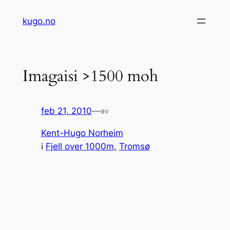
Hopp
kugo.no
til
innhold
Imagaisi >1500 moh
feb 21, 2010
—
av
Kent-Hugo Norheim
i
Fjell over 1000m
, 
Tromsø