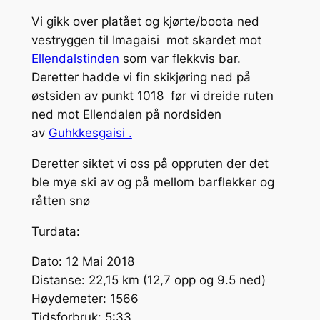
Vi gikk over platået og kjørte/boota ned
vestryggen til Imagaisi mot skardet mot
Ellendalstinden
som var flekkvis bar.
Deretter hadde vi fin skikjøring ned på
østsiden av punkt 1018 før vi dreide ruten
ned mot Ellendalen på nordsiden
av
Guhkkesgaisi .
Deretter siktet vi oss på oppruten der det
ble mye ski av og på mellom barflekker og
råtten snø
Turdata:
Dato: 12 Mai 2018
Distanse: 22,15 km (12,7 opp og 9.5 ned)
Høydemeter: 1566
Tidsforbruk: 5:33