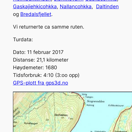
Gaskajiehkicohkka
,
Nallancohkka
,
Daltinden
og
Bredalsfjellet
.
Vi returnerte ca samme ruten.
Turdata:
Dato: 11 februar 2017
Distanse: 21,1 kilometer
Høydemeter: 1680
Tidsforbruk: 4:10 (3:oo opp)
GPS-plott fra gps3d.no