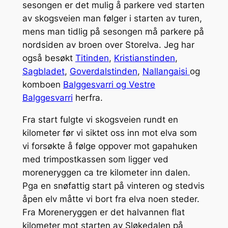
sesongen er det mulig å parkere ved starten
av skogsveien man følger i starten av turen,
mens man tidlig på sesongen må parkere på
nordsiden av broen over Storelva. Jeg har
også besøkt
Titinden
,
Kristianstinden
,
Sagbladet
,
Goverdalstinden
,
Nallangaisi
og
komboen
Balggesvarri og Vestre
Balggesvarri
herfra.
Fra start fulgte vi skogsveien rundt en
kilometer før vi siktet oss inn mot elva som
vi forsøkte å følge oppover mot gapahuken
med trimpostkassen som ligger ved
moreneryggen ca tre kilometer inn dalen.
Pga en snøfattig start på vinteren og stedvis
åpen elv måtte vi bort fra elva noen steder.
Fra Moreneryggen er det halvannen flat
kilometer mot starten av Sløkedalen på