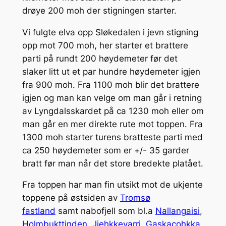
drøye 200 moh der stigningen starter.
Vi fulgte elva opp Sløkedalen i jevn stigning
opp mot 700 moh, her starter et brattere
parti på rundt 200 høydemeter før det
slaker litt ut et par hundre høydemeter igjen
fra 900 moh. Fra 1100 moh blir det brattere
igjen og man kan velge om man går i retning
av Lyngdalsskardet på ca 1230 moh eller om
man går en mer direkte rute mot toppen. Fra
1300 moh starter turens bratteste parti med
ca 250 høydemeter som er +/- 35 garder
bratt før man når det store bredekte platået.
Fra toppen har man fin utsikt mot de ukjente
toppene på østsiden av
Tromsø
fastland
samt nabofjell som bl.a
Nallangaisi
,
Holmbukttinden
,
Jiehkkevarri,
Gaskacohkka
,