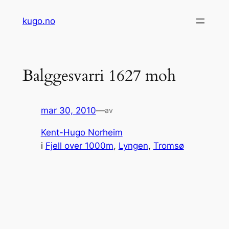
Hopp
kugo.no
til
innhold
Balggesvarri 1627 moh
mar 30, 2010
—
av
Kent-Hugo Norheim
i
Fjell over 1000m
, 
Lyngen
, 
Tromsø