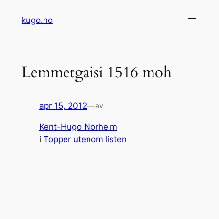
Hopp
kugo.no
til
innhold
Lemmetgaisi 1516 moh
apr 15, 2012
—
av
Kent-Hugo Norheim
i
Topper utenom listen