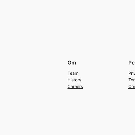
Om
Pe
Team
Pri
History
Ter
Careers
Con