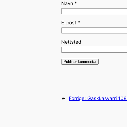
Navn
*
E-post
*
Nettsted
←
Forrige:
Gaskkasvarri 10