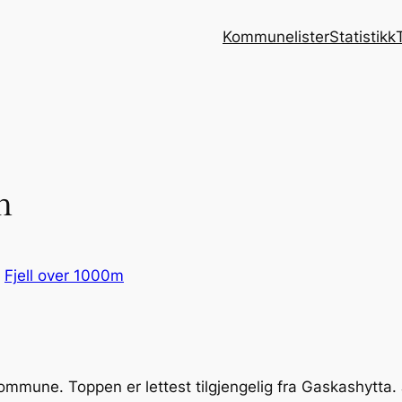
Kommunelister
Statistikk
h
 
Fjell over 1000m
u kommune. Toppen er lettest tilgjengelig fra Gaskashyt