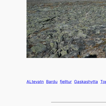
ALtevatn
Bardu
fjelltur
Gaskashytta
To