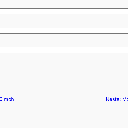
86 moh
Neste:
Mo