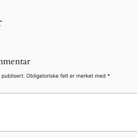
r
mmentar
 publisert.
Obligatoriske felt er merket med
*