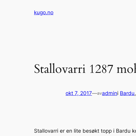
Hopp
kugo.no
til
innhold
Stallovarri 1287 mo
okt 7, 2017
—
admin
i
Bardu
,
av
Stallovarri er en lite besøkt topp i Bard