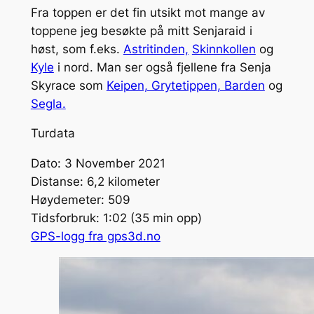
Fra toppen er det fin utsikt mot mange av
toppene jeg besøkte på mitt Senjaraid i
høst, som f.eks.
Astritinden,
Skinnkollen
og
Kyle
i nord. Man ser også fjellene fra Senja
Skyrace som
Keipen, Grytetippen, Barden
og
Segla.
Turdata
Dato: 3 November 2021
Distanse: 6,2 kilometer
Høydemeter: 509
Tidsforbruk: 1:02 (35 min opp)
GPS-logg fra gps3d.no