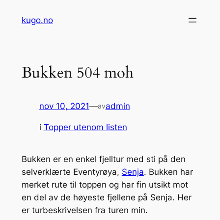
Hopp
kugo.no
til
innhold
Bukken 504 moh
nov 10, 2021
—
admin
av
i
Topper utenom listen
Bukken er en enkel fjelltur med sti på den
selverklærte Eventyrøya,
Senja
. Bukken har
merket rute til toppen og har fin utsikt mot
en del av de høyeste fjellene på Senja. Her
er turbeskrivelsen fra turen min.